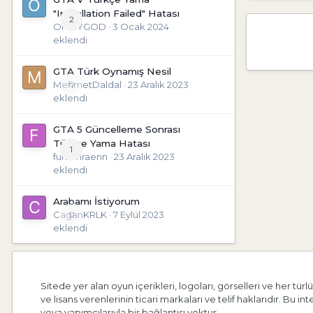
"Installation Failed" Hatası
2
OHMYGOD
·
3 Ocak 2024
eklendi
GTA Türk Oynamış Nesil
MehmetDaldal
0
·
23 Aralık 2023
eklendi
GTA 5 Güncelleme Sonrası
Türkçe Yama Hatası
1
furkanraenn
·
23 Aralık 2023
eklendi
Arabamı İstiyorum
CaganKRLK
0
·
7 Eylül 2023
eklendi
Sitede yer alan oyun içerikleri, logoları, görselleri ve her türlü 
ve lisans verenlerinin ticari markaları ve telif haklarıdır. Bu int
veya yapımcılarıyla bir bağlantısı yoktur.