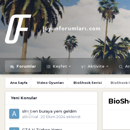
Forumlar
Keşfet
Aktivite
Ar
Ana Sayfa
Video Oyunları
BioShock Serisi
BioShock I
Yeni Konular
BioSh
slm ben buraya yeni geldim
0
alikemal
·
20 Ekim 2024
eklendi
GTA V Türkçe Yama