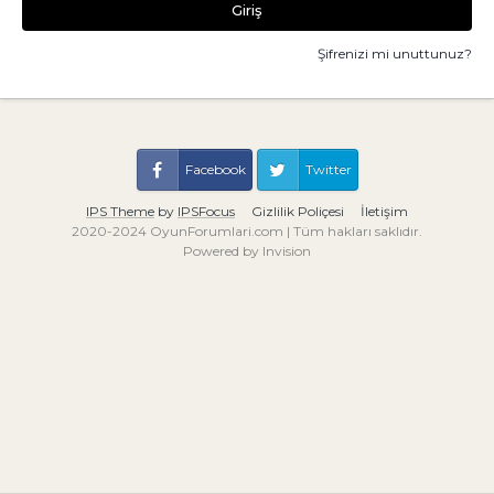
Giriş
Şifrenizi mi unuttunuz?
Facebook
Twitter
IPS Theme
by
IPSFocus
Gizlilik Poliçesi
İletişim
2020-2024 OyunForumlari.com | Tüm hakları saklıdır.
Powered by Invision