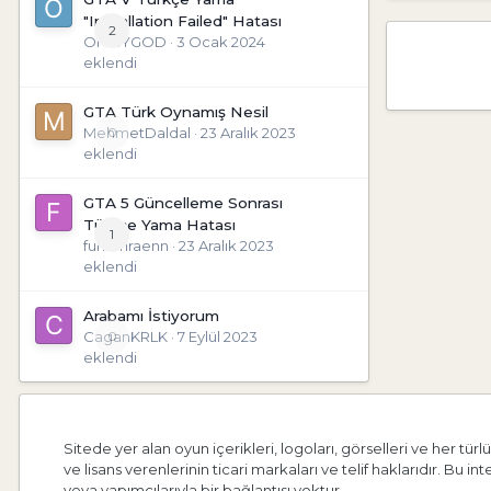
"Installation Failed" Hatası
2
OHMYGOD
·
3 Ocak 2024
eklendi
GTA Türk Oynamış Nesil
MehmetDaldal
0
·
23 Aralık 2023
eklendi
GTA 5 Güncelleme Sonrası
Türkçe Yama Hatası
1
furkanraenn
·
23 Aralık 2023
eklendi
Arabamı İstiyorum
CaganKRLK
0
·
7 Eylül 2023
eklendi
Sitede yer alan oyun içerikleri, logoları, görselleri ve her türlü 
ve lisans verenlerinin ticari markaları ve telif haklarıdır. Bu int
veya yapımcılarıyla bir bağlantısı yoktur.