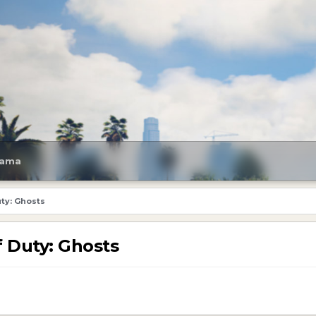
ama
uty: Ghosts
f Duty: Ghosts