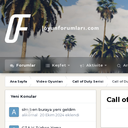
Forumlar
Keşfet
Aktivite
Ar
Ana Sayfa
Video Oyunları
Call of Duty Serisi
Call of D
Yeni Konular
Call o
slm ben buraya yeni geldim
0
alikemal
·
20 Ekim 2024
eklendi
GTA V Türkçe Yama