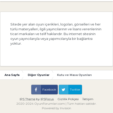
Sitede yer alan oyun içerikleri, logoları, görselleri ve her
türlü materyalleri, ilgili yayıncılarının ve lisans verenlerinin
ticari markaları ve telif haklarıdır. Bu internet sitesinin
oyun yayıncılarıyla veya yapımcılarıyla bir bağlantısı
yoktur.
Ana Sayfa
Diğer Oyunlar
Kutu ve Masa Oyunları
Facebook
Twitter
IPS Theme
by
IPSFocus
Gizlilik Poliçesi
İletişim
2020-2024 OyunForumlari.com | Tüm hakları saklıdır.
Powered by Invision