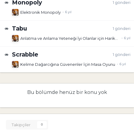
Monopoly
1
gönderi
Elektronik Monopoly
Tabu
1
gönderi
Anlatma ve Anlama Yeteneği İyi Olanlar için Harika Bir Oyun
Scrabble
1
gönderi
Kelime Dağarcığına Güvenenler İçin Masa Oyunu
Bu bölümde henüz bir konu yok
Takipçiler
0