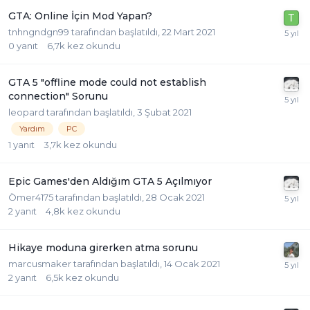
GTA: Online İçin Mod Yapan?
tnhngndgn99
tarafından başlatıldı,
22 Mart 2021
0
yanıt
6,7k
kez okundu
GTA 5 "offline mode could not establish
connection" Sorunu
leopard
tarafından başlatıldı,
3 Şubat 2021
Yardım
PC
1
yanıt
3,7k
kez okundu
Epic Games'den Aldığım GTA 5 Açılmıyor
Ömer4175
tarafından başlatıldı,
28 Ocak 2021
2
yanıt
4,8k
kez okundu
Hikaye moduna girerken atma sorunu
marcusmaker
tarafından başlatıldı,
14 Ocak 2021
2
yanıt
6,5k
kez okundu