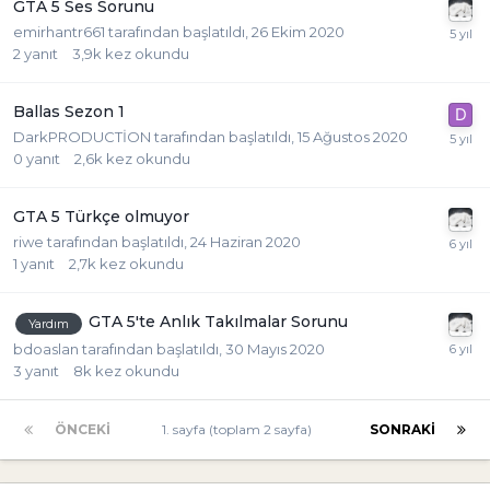
GTA 5 Ses Sorunu
emirhantr661
tarafından başlatıldı,
26 Ekim 2020
2
yanıt
3,9k
kez okundu
Ballas Sezon 1
DarkPRODUCTİON
tarafından başlatıldı,
15 Ağustos 2020
0
yanıt
2,6k
kez okundu
GTA 5 Türkçe olmuyor
riwe
tarafından başlatıldı,
24 Haziran 2020
1
yanıt
2,7k
kez okundu
GTA 5'te Anlık Takılmalar Sorunu
Yardım
bdoaslan
tarafından başlatıldı,
30 Mayıs 2020
3
yanıt
8k
kez okundu
ÖNCEKI
1. sayfa (toplam 2 sayfa)
SONRAKI