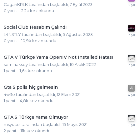
CaganKRLK
tarafından başlatıldı,
7 Eylül 2023
0
yanıt
2,2k
kez okundu
Social Club Hesabım Çalındı
L4N3TLY
tarafından başlatıldı,
5 Ağustos 2023
0
yanıt
10,9k
kez okundu
GTA V Türkçe Yama OpenIV Not Installed Hatası
semihaksoy
tarafından başlatıldı,
10 Aralık 2022
1
yanıt
1,6k
kez okundu
Gta 5 polis hiç gelmesin
4w3e
tarafından başlatıldı,
12 Ekim 2021
1
yanıt
4,8k
kez okundu
GTA 5 Türkçe Yama Olmuyor
msyucel
tarafından başlatıldı,
15 Mayıs 2021
2
yanıt
11k
kez okundu