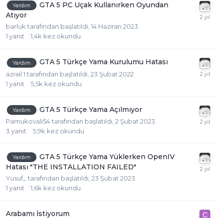
GTA 5 PC Uçak Kullanırken Oyundan
Yardım
Atıyor
barluk
tarafından başlatıldı,
14 Haziran 2023
1
yanıt
1,4k
kez okundu
GTA 5 Türkçe Yama Kurulumu Hatası
Yardım
azrail.1
tarafından başlatıldı,
23 Şubat 2022
1
yanıt
5,5k
kez okundu
GTA 5 Türkçe Yama Açılmıyor
Yardım
Pamukovali54
tarafından başlatıldı,
2 Şubat 2023
3
yanıt
5,9k
kez okundu
GTA 5 Türkçe Yama Yüklerken OpenIV
Yardım
Hatası "THE INSTALLATION FAILED"
Yusuf_
tarafından başlatıldı,
23 Şubat 2023
1
yanıt
1,6k
kez okundu
Arabamı İstiyorum