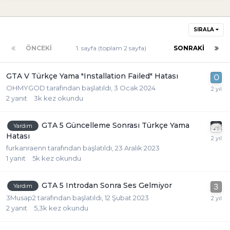
SIRALA
ÖNCEKI
1. sayfa (toplam 2 sayfa)
SONRAKI
GTA V Türkçe Yama "Installation Failed" Hatası
OHMYGOD
tarafından başlatıldı,
3 Ocak 2024
2
yanıt
3k
kez okundu
GTA 5 Güncelleme Sonrası Türkçe Yama
Yardım
Hatası
furkanraenn
tarafından başlatıldı,
23 Aralık 2023
1
yanıt
5k
kez okundu
GTA 5 Introdan Sonra Ses Gelmiyor
Yardım
3Musap2
tarafından başlatıldı,
12 Şubat 2023
2
yanıt
5,3k
kez okundu