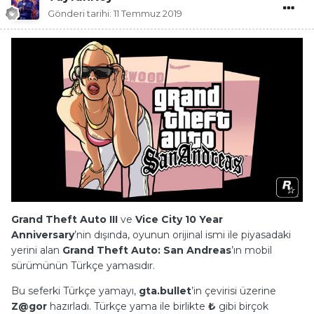
Gönderi tarihi:
11 Temmuz 2019
Grand Theft Auto III
ve
Vice City 10 Year
Anniversary
’nin dışında, oyunun orijinal ismi ile piyasadaki
yerini alan
Grand Theft Auto: San Andreas
’ın mobil
sürümünün Türkçe yamasıdır.
Bu seferki Türkçe yamayı,
gta.bullet
’in çevirisi üzerine
Z@gor
hazırladı. Türkçe yama ile birlikte
₺
gibi birçok