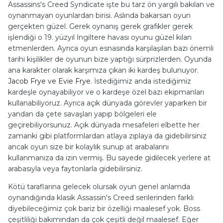
Assassins's Creed Syndicate işte bu tarz ön yargılı bakılan ve
oynanmayan oyunlardan birisi. Aslında bakarsan oyun
gerçekten güzel. Gerek oynanış gerek grafikler gerek
işlendiği o 19. yüzyıl İngiltere havası oyunu güzel kılan
etmenlerden. Ayrıca oyun esnasında karşılaşılan bazı önemli
tarihi kişilikler de oyunun bize yaptığı sürprizlerden. Oyunda
ana karakter olarak karşımıza çıkan iki kardeş bulunuyor.
Jacob Frye ve Evie Frye.
İstediğimiz anda istediğimiz
kardeşle oynayabiliyor ve o kardeşe özel bazı ekipmanları
kullanabiliyoruz. Ayrıca açık dünyada görevler yaparken bir
yandan da çete savaşları yapıp bölgeleri ele
geçirebiliyorsunuz. Açık dünyada mesafeleri elbette her
zamanki gibi platformlardan atlaya zıplaya da gidebilirsiniz
ancak oyun size bir kolaylık sunup at arabalarını
kullanmanıza da izin vermiş. Bu sayede gidilecek yerlere at
arabasıyla veya faytonlarla gidebilirsiniz.
Kötü taraflarına gelecek olursak oyun genel anlamda
oynandığında klasik Assassin's Creed serilerinden farklı
diyebileceğimiz çok bariz bir özelliği maalesef yok. Boss
çeşitliliği bakımından da çok çeşitli değil maalesef. Eğer